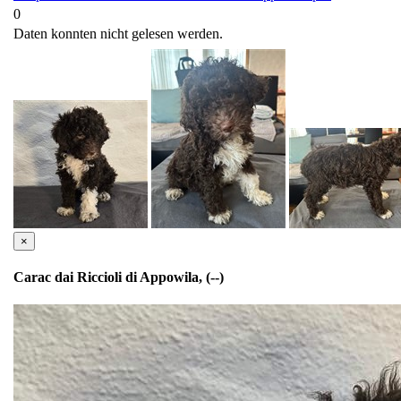
0
Daten konnten nicht gelesen werden.
×
Carac dai Riccioli di Appowila, (--)