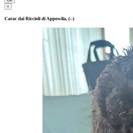
OK
×
Carac dai Riccioli di Appowila, (--)