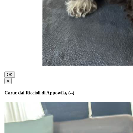
OK
×
Carac dai Riccioli di Appowila, (--)