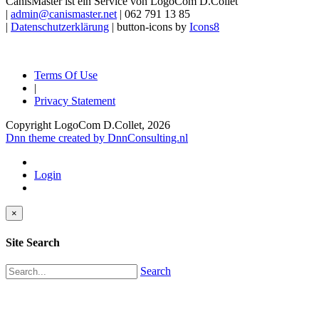
CanisMaster ist ein Service von LogoCom D.Collet
|
admin@canismaster.net
| 062 791 13 85
|
Datenschutzerklärung
| button-icons by
Icons8
Terms Of Use
|
Privacy Statement
Copyright LogoCom D.Collet, 2026
Dnn theme created by DnnConsulting.nl
Login
×
Site Search
Search