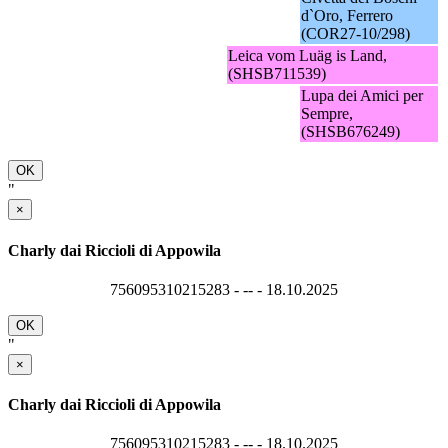
d`Oro, Ferrero
(COR27-10/298)
Leica vom Luäg is Land,
(SHSB711539)
Lupa dei Amici per
Sempre,
(SHSB676249)
OK
"
×
Charly dai Riccioli di Appowila
756095310215283 - -- - 18.10.2025
OK
"
×
Charly dai Riccioli di Appowila
756095310215283 - -- - 18.10.2025