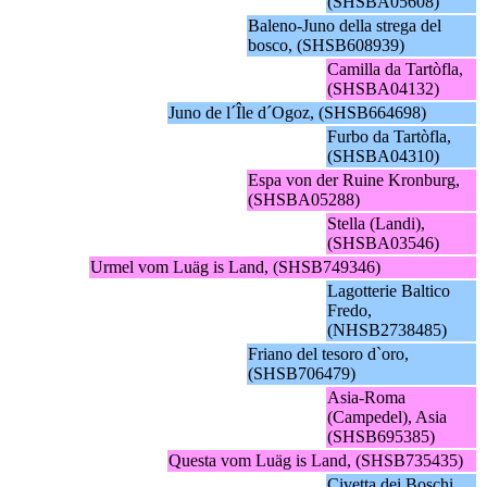
(SHSBA05608)
Baleno-Juno della strega del
bosco, (SHSB608939)
Camilla da Tartòfla,
(SHSBA04132)
Juno de l´Île d´Ogoz, (SHSB664698)
Furbo da Tartòfla,
(SHSBA04310)
Espa von der Ruine Kronburg,
(SHSBA05288)
Stella (Landi),
(SHSBA03546)
Urmel vom Luäg is Land, (SHSB749346)
Lagotterie Baltico
Fredo,
(NHSB2738485)
Friano del tesoro d`oro,
(SHSB706479)
Asia-Roma
(Campedel), Asia
(SHSB695385)
Questa vom Luäg is Land, (SHSB735435)
Civetta dei Boschi