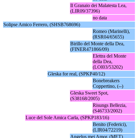
Il Granaio dei Malatesta Lea,
(LIR09/37396)
no data
Solipse Amico Ferrero, (SHSB768696)
Romeo (Marinelli),
(RSR04/65655)
Birillo del Monte della Dea,
(FINER471866/09)
Elettra del Monte
della Dea,
(LOI03/53202)
Gleska for real, (SPKP40/12)
Bonebreakers
Coppertino, (--)
Gleska Sweet Spot,
(S38168/2005)
Risungs Bellezia,
(S46733/2002)
Luce del Sole Amica Carla, (SPKP183/16)
Benito (Federici),
(LIR04/72219)
Angelus mei Amor, (MET)