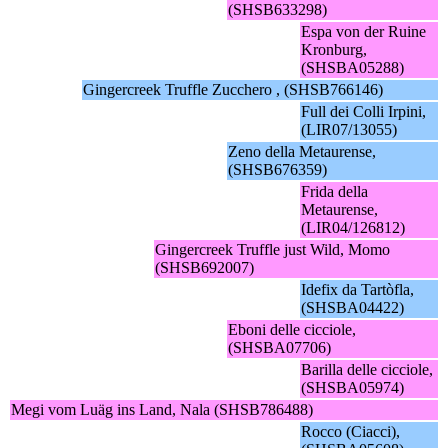
(SHSB633298)
Espa von der Ruine
Kronburg,
(SHSBA05288)
Gingercreek Truffle Zucchero , (SHSB766146)
Full dei Colli Irpini,
(LIR07/13055)
Zeno della Metaurense,
(SHSB676359)
Frida della
Metaurense,
(LIR04/126812)
Gingercreek Truffle just Wild, Momo
(SHSB692007)
Idefix da Tartòfla,
(SHSBA04422)
Eboni delle cicciole,
(SHSBA07706)
Barilla delle cicciole,
(SHSBA05974)
Megi vom Luäg ins Land, Nala (SHSB786488)
Rocco (Ciacci),