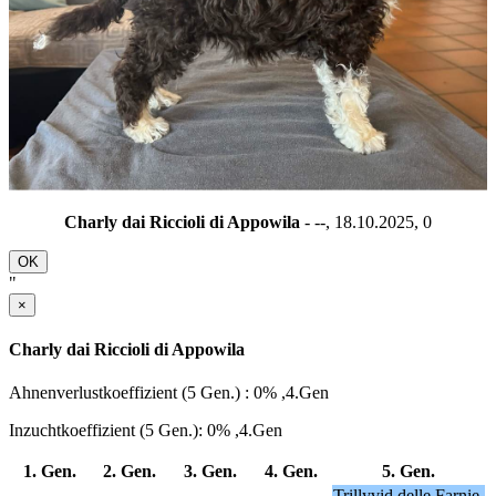
Charly dai Riccioli di Appowila
- --, 18.10.2025,
0
OK
"
×
Charly dai Riccioli di Appowila
Ahnenverlustkoeffizient (5 Gen.) : 0% ,4.Gen
Inzuchtkoeffizient (5 Gen.): 0% ,4.Gen
1. Gen.
2. Gen.
3. Gen.
4. Gen.
5. Gen.
Trillyvid delle Farnie,