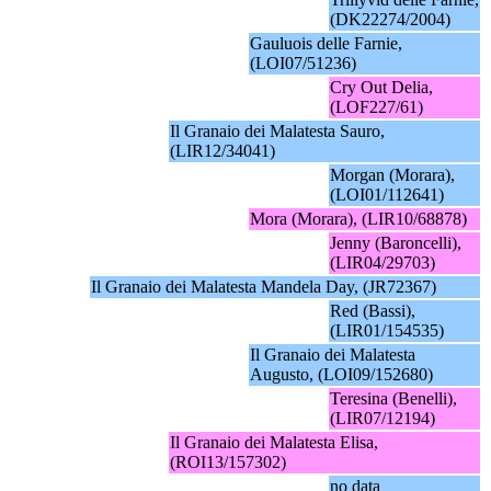
(DK22274/2004)
Gauluois delle Farnie,
(LOI07/51236)
Cry Out Delia,
(LOF227/61)
Il Granaio dei Malatesta Sauro,
(LIR12/34041)
Morgan (Morara),
(LOI01/112641)
Mora (Morara), (LIR10/68878)
Jenny (Baroncelli),
(LIR04/29703)
Il Granaio dei Malatesta Mandela Day, (JR72367)
Red (Bassi),
(LIR01/154535)
Il Granaio dei Malatesta
Augusto, (LOI09/152680)
Teresina (Benelli),
(LIR07/12194)
Il Granaio dei Malatesta Elisa,
(ROI13/157302)
no data