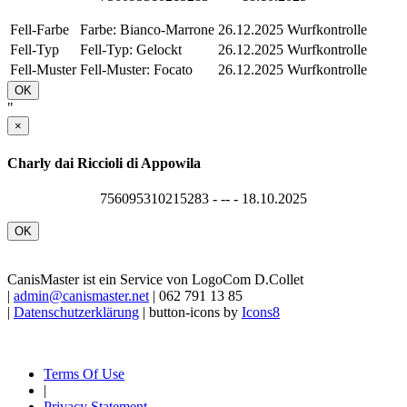
Fell-Farbe
Farbe: Bianco-Marrone
26.12.2025
Wurfkontrolle
Fell-Typ
Fell-Typ: Gelockt
26.12.2025
Wurfkontrolle
Fell-Muster
Fell-Muster: Focato
26.12.2025
Wurfkontrolle
OK
"
×
Charly dai Riccioli di Appowila
756095310215283 - -- - 18.10.2025
OK
CanisMaster ist ein Service von LogoCom D.Collet
|
admin@canismaster.net
| 062 791 13 85
|
Datenschutzerklärung
| button-icons by
Icons8
Terms Of Use
|
Privacy Statement