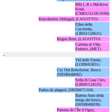
Bibi L.R z Máchova
Kraje,
(CMKU/LGR/10/06)
Kincskereso Abbygail, (LAGOTTO)
Elliot della
Cascinetta,
(LIR02/128621)
Regun Bora, (LAGOTTO)
Carlotta di Villa
Federici, (MET)
..
Vid delle Farnie,
(LOI99/65851)
Cry Out Bobofarnie, Bosco
(SHSB648082)
Sofia di Casa Cleo,
(LIR00/124533)
Padou de plagnol, (SHSB671310)
Baleno-Juno della
strega del bosco,
(SHSB608939)
Paloma de l´Île d´Ogoz,