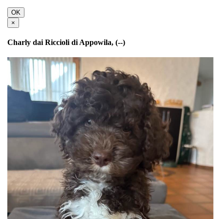
OK
×
Charly dai Riccioli di Appowila, (--)