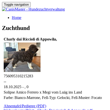
Toggle navigation
Home
Zuchthund
Charly dai Riccioli di Appowila,
756095310215283
--
18.10.2025 - ,
0
Solipse Amico Ferrero x Megi vom Luäg ins Land
Farbe: Bianco-Marrone, Fell-Typ: Gelockt, Fell-Muster: Focato
Ahnentafel/Pedigree (PDF)