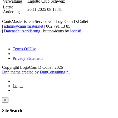
Verwaltung
Lagotto Club Schweiz
Letzte
26.11.2025 08:17:41
Änderung
CanisMaster ist ein Service von LogoCom D.Collet
|
admin@canismaster.net
| 062 791 13 85
|
Datenschutzerklärung
| button-icons by
Icons8
Terms Of Use
|
Privacy Statement
Copyright LogoCom D.Collet, 2026
Dnn theme created by DnnConsulting.nl
Login
×
Site Search